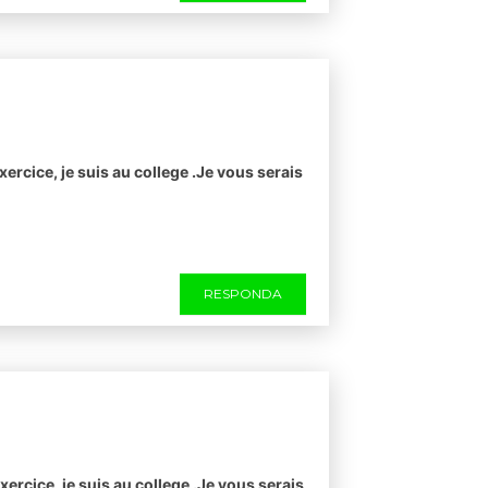
xercice, je suis au college .Je vous serais
RESPONDA
xercice, je suis au college .Je vous serais