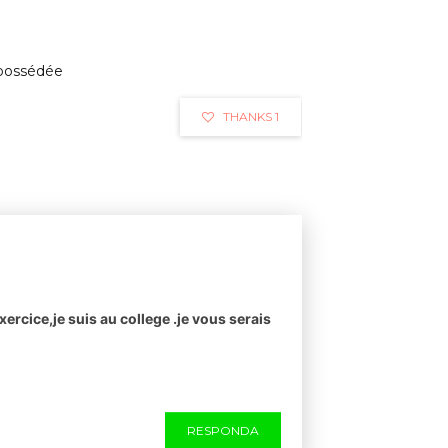
 possédée
THANKS 1
xercice,je suis au college .je vous serais
RESPONDA