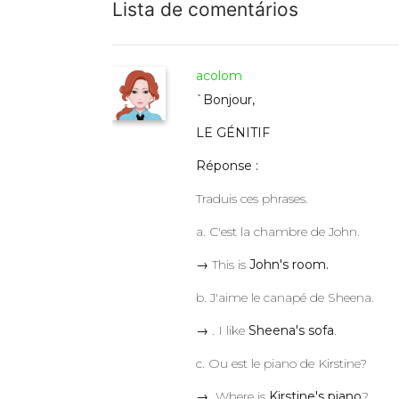
Lista de comentários
acolom
`Bonjour,
LE GÉNITIF
Réponse :
Traduis ces phrases.
a. C'est la chambre de John.
→ This is
John's room.
b. J'aime le canapé de Sheena.
→ . I like
Sheena's sofa
.
c. Ou est le piano de Kirstine?
→ Where is
Kirstine's piano
?