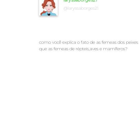
laryssaborges21
@laryssaborges21
como você explica o fato de as femeas dos peix
que as femeas de répteis,aves e mamíferos?