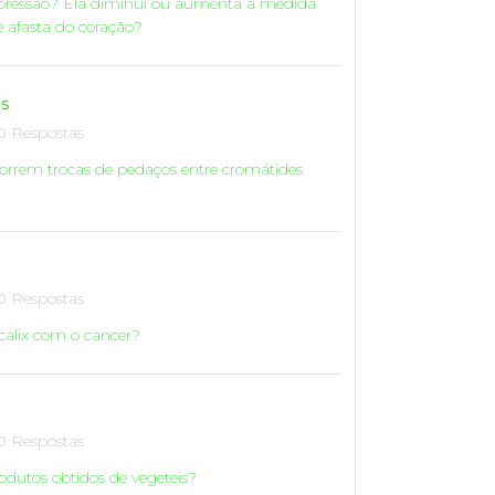
pressão? Ela diminui ou aumenta a medida
 afasta do coração?
s
0 Respostas
orrem trocas de pedaços entre cromátides
0 Respostas
ocalix com o cancer?
0 Respostas
odutos obtidos de vegeteis?