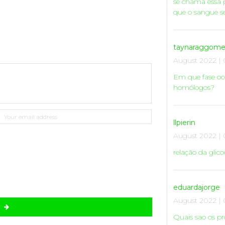
se chama essa 
que o sangue se
taynaraggome
August 2022 | 
Em que fase oc
homólogos?
llpierin
August 2022 | 
relação da glic
eduardajorge
August 2022 | 
D
Quais sao os pr