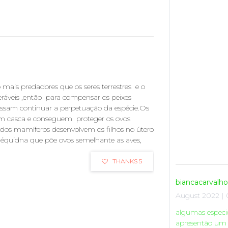
mais predadores que os seres terrestres e o
ráveis ,então para compensar os peixes
ssam continuar a perpetuação da espécie.Os
om casca e conseguem proteger os ovos
 dos mamíferos desenvolvem os filhos no útero
 équidna que põe ovos semelhante as aves,
THANKS 5
biancacarvalh
August 2022 | 
algumas especi
apresentão um