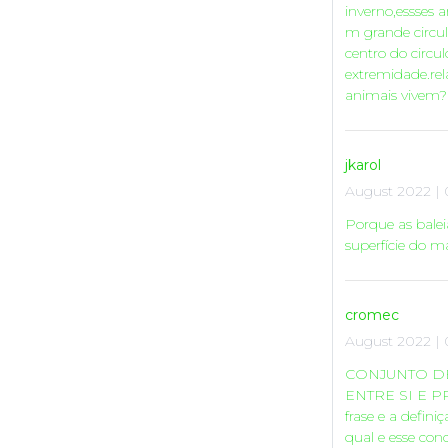
inverno,essse
m grande circul
centro do circu
extremidade.re
animais vivem?
jkarol
August 2022 | 
Porque as bale
superfície do 
cromec
August 2022 | 
CONJUNTO D
ENTRE SI E 
frase e a defin
qual e esse con