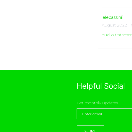
lelecassini1
August 2022 | 
qual o tratame
Helpful Social
Get monthly updates
SUBMIT