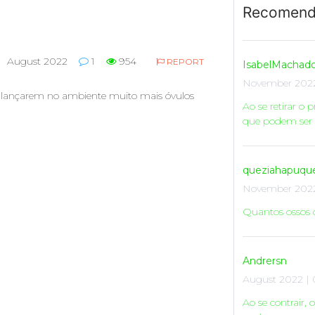
Recomend
August 2022
1
954
REPORT
IsabelMachad
November 2022
es lançarem no ambiente muito mais óvulos
Ao se retirar o 
que podem ser 
queziahapuqu
November 2022
Quantos ossos
Andrersn
August 2022 | 
Ao se contrair