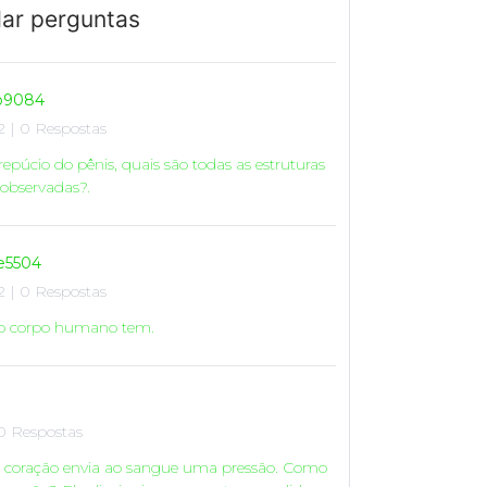
ar perguntas
o9084
 | 0 Respostas
prepúcio do pênis, quais são todas as estruturas
observadas?.
e5504
 | 0 Respostas
 o corpo humano tem.
0 Respostas
, o coração envia ao sangue uma pressão. Como