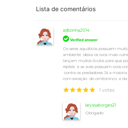
Lista de comentários
adlizinha2014
Verified answer
Os seres aquáticos possuem muito 
ambiente deixa os ovos mais vulne
lançam muitos óvulos para que po
répteis e as aves possuem ovos c
contra os predadores.Já a maioria
com exceção do ornitorrinco e da
1 votes
laryssaborges21
Obrigado