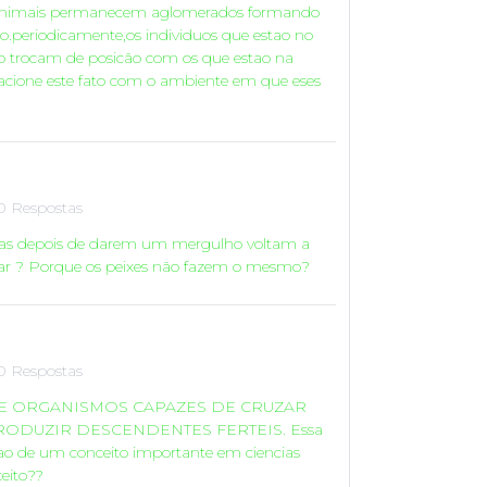
s animais permanecem aglomerados formando
o.periodicamente,os individuos que estao no
lo trocam de posicão com os que estao na
lacione este fato com o ambiente em que eses
0 Respostas
ias depois de darem um mergulho voltam a
mar ? Porque os peixes não fazem o mesmo?
0 Respostas
E ORGANISMOS CAPAZES DE CRUZAR
PRODUZIR DESCENDENTES FERTEIS. Essa
içao de um conceito importante em ciencias
ceito??