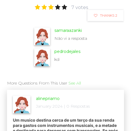
7 votes
THANKS 2
samaraazanki
Não vi a resposta
pedrodejales
kd
More Questions From This User
See All
alinepriamo
January 2024 | 0 Respostas
Um musico destina cerca de um terço da sua renda
para gastos com instrumentos musicais, e a metade
e destinada para despesas com transportes. Se após