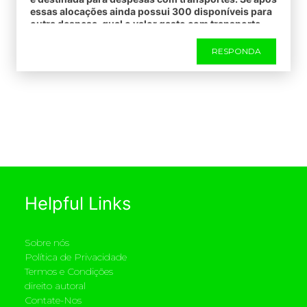
essas alocações ainda possui 300 disponíveis para
outra despesa, qual o valor gasto com transporte .
A=150 B=450 C=900 D=1800
RESPONDA
Helpful Links
Sobre nós
Política de Privacidade
Termos e Condições
direito autoral
Contate-Nos