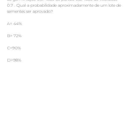
0.7 . Qual a probabilidade aproximadamente de um lote de
sementes ser aprovado?
A= 44%
B= 72%
C=90%
D=98%