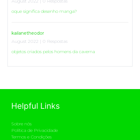
August 2022 | 0 Respostas
oque significa desenho manga?
kailanetheodor
August 2022 | 0 Respostas
objetos criados pelos homens da caverna
Helpful Links
Sobre nós
Política de Privacidade
Termos e Condições