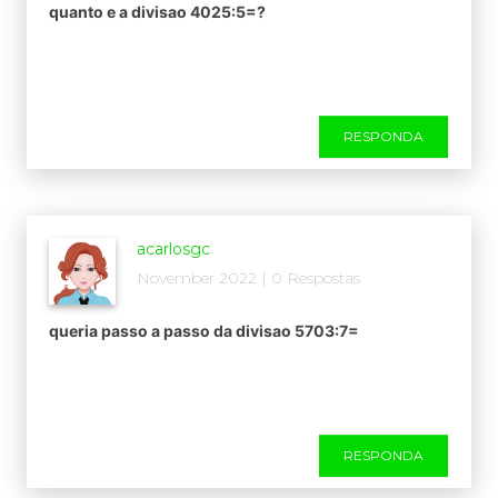
quanto e a divisao 4025:5=?
RESPONDA
acarlosgc
November 2022 | 0 Respostas
queria passo a passo da divisao 5703:7=
RESPONDA