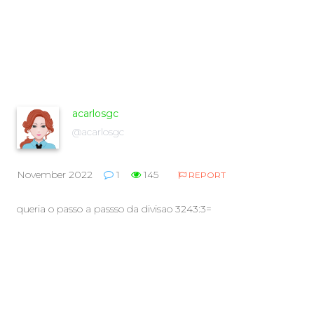
acarlosgc
@acarlosgc
November 2022
1
145
REPORT
queria o passo a passso da divisao 3243:3=