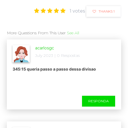
1 votes
THANKS 1
More Questions From This User
See All
acarlosgc
July 2023 | 0 Respostas
345:15 queria passo a passo dessa divisao
RESPONDA