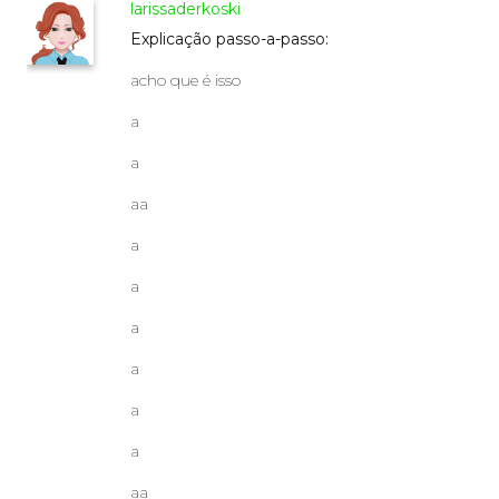
larissaderkoski
Explicação passo-a-passo:
acho que é isso
a
a
aa
a
a
a
a
a
a
aa