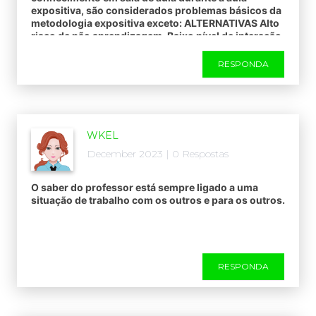
expositiva, são considerados problemas básicos da
metodologia expositiva exceto: ALTERNATIVAS Alto
risco de não aprendizagem. Baixo nível de interação
sujeito-objeto de conhecimento. Baixo grau de
probabilidade de interação. Formação do homem
RESPONDA
crítico. Formação do homem passivo.
WKEL
December 2023 | 0 Respostas
O saber do professor está sempre ligado a uma
situação de trabalho com os outros e para os outros.
RESPONDA