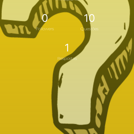
0
10
Followers
Questões
1
Respostas