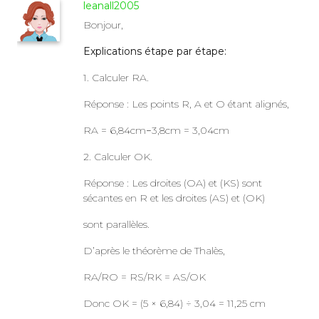
leanall2005
Bonjour,
Explications étape par étape:
1. Calculer RA.
Réponse : Les points R, A et O étant alignés,
RA = 6,84cm−3,8cm = 3,04cm
2. Calculer OK.
Réponse : Les droites (OA) et (KS) sont
sécantes en R et les droites (AS) et (OK)
sont parallèles.
D’après le théorème de Thalès,
RA/RO = RS/RK = AS/OK
Donc OK = (5 × 6,84) ÷ 3,04 = 11,25 cm