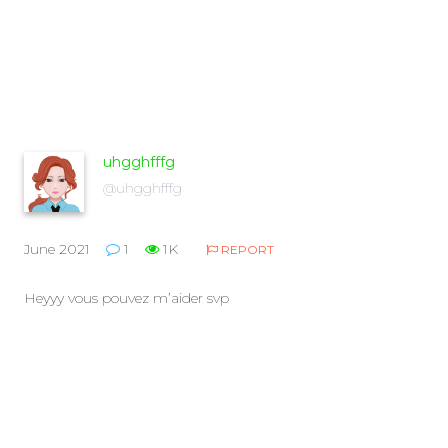
uhgghfffg
@uhgghfffg
June 2021
1
1K
REPORT
Heyyy vous pouvez m’aider svp