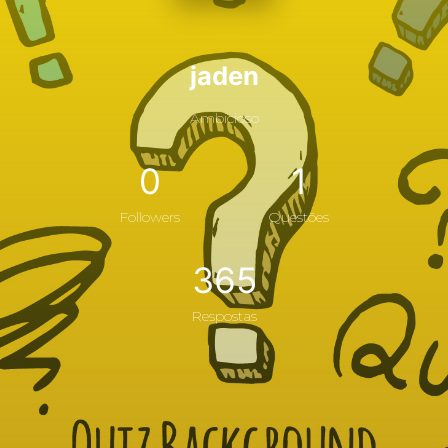
jaden
Ambicioso
0
1
Followers
Questões
365
Respostas