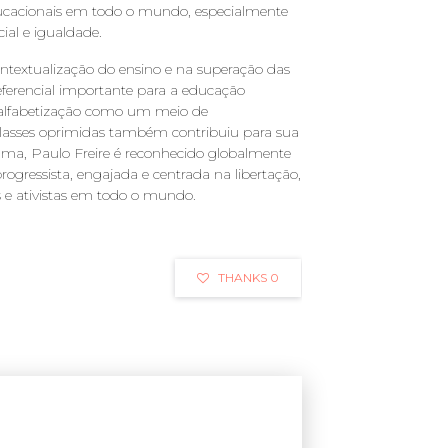
ducacionais em todo o mundo, especialmente
cial e igualdade.
ontextualização do ensino e na superação das
eferencial importante para a educação
na alfabetização como um meio de
lasses oprimidas também contribuiu para sua
uma, Paulo Freire é reconhecido globalmente
progressista, engajada e centrada na libertação,
s e ativistas em todo o mundo.
THANKS 0