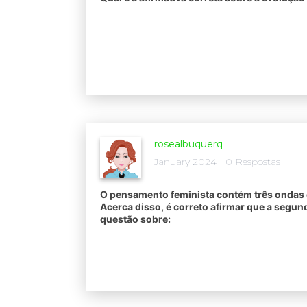
rosealbuquerq
January 2024 | 0 Respostas
O pensamento feminista contém três ondas 
Acerca disso, é correto afirmar que a segu
questão sobre: