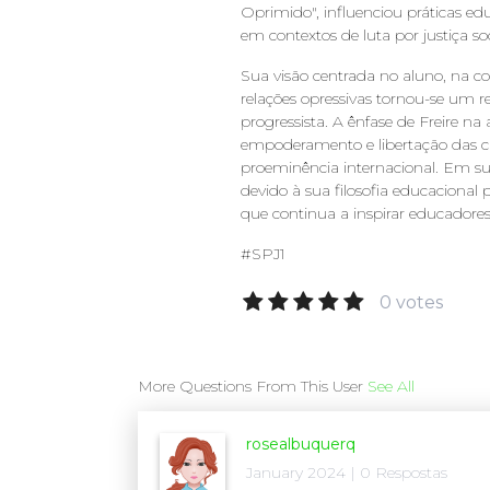
Oprimido", influenciou práticas e
em contextos de luta por justiça so
Sua visão centrada no aluno, na c
relações opressivas tornou-se um r
progressista. A ênfase de Freire 
empoderamento e libertação das c
proeminência internacional. Em s
devido à sua filosofia educacional 
que continua a inspirar educadore
#SPJ1
0 votes
More Questions From This User
See All
rosealbuquerq
January 2024 | 0 Respostas