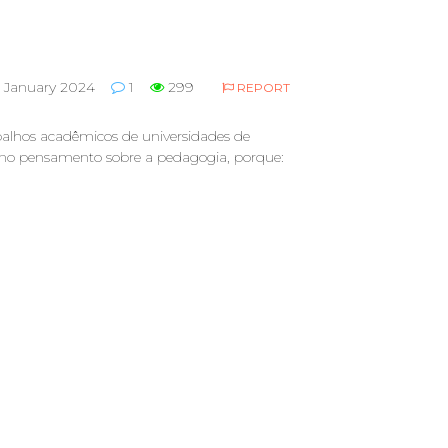
January 2024
1
299
REPORT
alhos acadêmicos de universidades de
l no pensamento sobre a pedagogia, porque: