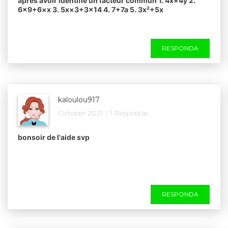
après avoir identifié un facteur commun 1. 4x+4y 2.
6×9+6×x 3. 5x×3+3×14 4. 7+7a 5. 3x²+5x​
RESPONDA
kaloulou917
October 2021 | 1 Respostas
bonsoir de l'aide svp ​
RESPONDA