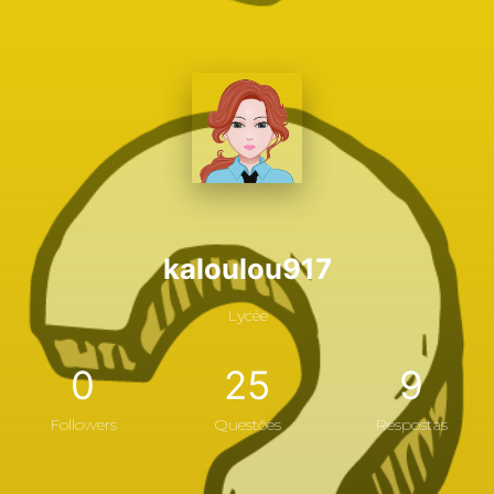
kaloulou917
Lycée
0
25
9
Followers
Questões
Respostas