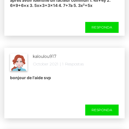
après avoir identifié un facteur commun 1. 4x+4y 2.
6×9+6×x 3. 5x×3+3×14 4. 7+7a 5. 3x²+5x​
RESPONDA
kaloulou917
October 2021 | 1 Respostas
bonjour de l'aide svp ​
RESPONDA