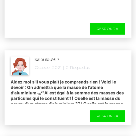
RESPONDA
kaloulou917
October 2021 | 0 Respostas
Aidez moi s'il vous plait je comprends rien ! Voici le
devoir : On admettra que la masse de l'atome
d'aluminium ₁₃²⁷Al est égal à la somme des masses des
particules qui le constituent 1) Quelle est la masse du
noyau d'un atome d'aluminium ?2) Quelle est la masse
du cortège électronique d'un atome d'aluminium ? 3)
Quelle est la masse d'un atome d'aluminium ?4) Quel
RESPONDA
nombres d'atomes contient 1g d'aluminium ?
Données :masse du proton : mp = 1,675.10⁻²⁷kg.masse
du neutron : mn = 1,675;10⁻²⁷kg.masse de l'électron :