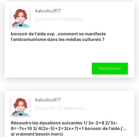
me = 9,109.10⁻³¹kg.Si vous ne savez pas ce que c'est un
cortège électronique, demandez moi !​​
kaloulou917
June 2021 | 1 Respostas
bonsoir de l'aide svp . comment se manifeste
l'anticomunisme dans les médias culturels ?​
RESPONDA
kaloulou917
May 2021 | 0 Respostas
Résoudre les équations suivantes 1/ 3x-2=8 2/ 5x-
8=-7x+16 3/ 4(2x-5)+2=3(x+7)+1 bonsoir de l'aide j'en
ai vraiment besoin merci ​