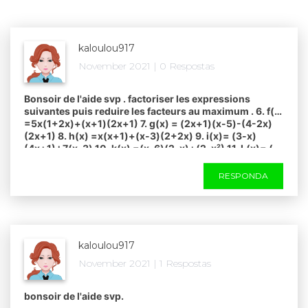
kaloulou917
November 2021 | 0 Respostas
Bonsoir de l'aide svp . factoriser les expressions
suivantes puis reduire les facteurs au maximum . 6. f(x)
=5x(1+2x)+(x+1)(2x+1) 7. g(x) = (2x+1)(x-5)-(4-2x)
(2x+1) 8. h(x) =x(x+1)+(x-3)(2+2x) 9. i(x)= (3-x)
(4x+1)+7(x-3) 10. k(x) =(x-6)(2-x)+(2-x²) 11. L(x)= (5-
2x)²-(x+2)(5-2×) ​
RESPONDA
kaloulou917
November 2021 | 1 Respostas
bonsoir de l'aide svp. ​