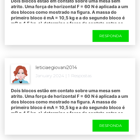
Dois blocos estão em contato sobre uma mesa sem
atrito. Uma força de horizontal F = 60 N é aplicada a um
dos blocos como mostrado na figura. A massa do
primeiro bloco é mA = 10,5 kg e a do segundo bloco é
mB = 4,5 kg. a) determine a força de contato entre os
dois blocos. b) invertendo-se apenas as posições de A
e B, e aplicando a mesma força F = 60 N. Qual será o
RESPONDA
valor da força de contato entre A e B.
leticiaegiovani2014
January 2024 | 1 Respostas
Dois blocos estão em contato sobre uma mesa sem
atrito. Uma força de horizontal F = 60 N é aplicada a um
dos blocos como mostrado na figura. A massa do
primeiro bloco é mA = 10,5 kg e a do segundo bloco é
mB = 4,5 kg. a) determine a força de contato entre os
dois blocos. b) invertendo-se apenas as posições de A
e B, e aplicando a mesma força F = 60 N. Qual será o
RESPONDA
valor da força de contato entre A e B