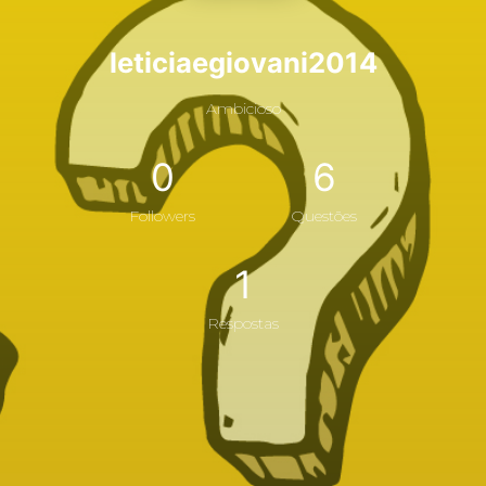
leticiaegiovani2014
Ambicioso
0
6
Followers
Questões
1
Respostas